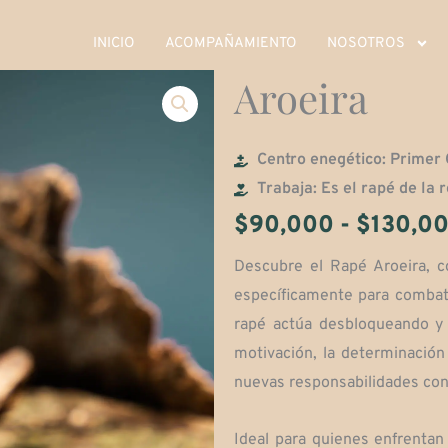
INICIO
ACOMPAÑAMIENTO
NOSOTROS
Aroeira
Centro enegético: Primer
Trabaja: Es el rapé de la 
$
90,000
-
$
130,0
Descubre el Rapé Aroeira, c
específicamente para combati
rapé actúa desbloqueando y 
motivación, la determinación
nuevas responsabilidades con
Ideal para quienes enfrentan 