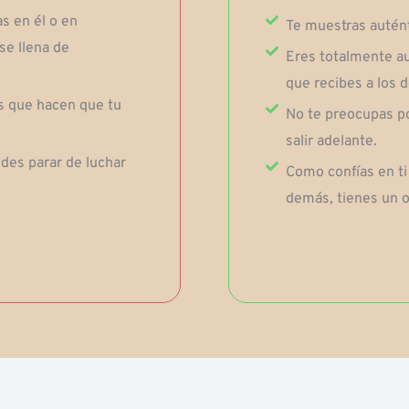
s en él o en
Te muestras autént
se llena de
Eres totalmente au
que recibes a los d
s que hacen que tu
No te preocupas po
salir adelante.
des parar de luchar
Como confías en ti 
demás, tienes un ol