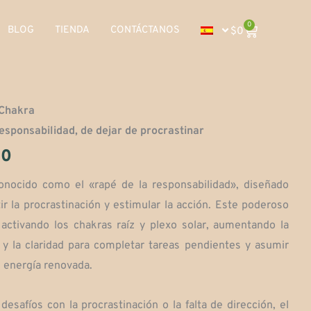
0
Carrito
BLOG
TIENDA
CONTÁCTANOS
$
0
 Chakra
responsabilidad, de dejar de procrastinar
Rango
00
de
onocido como el «rapé de la responsabilidad», diseñado
r la procrastinación y estimular la acción. Este poderoso
precios:
activando los chakras raíz y plexo solar, aumentando la
desde
 y la claridad para completar tareas pendientes y asumir
 energía renovada.
$90,000
desafíos con la procrastinación o la falta de dirección, el
hasta