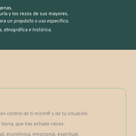
genas.
ría y los rezos de sus mayores.
ra un propósito o uso específico.
, etnográfica e histórica.
en control de ti mism@ y de tu situación.
 tierra, que has echado raíces.
ad, económica, emocional, espiritual.