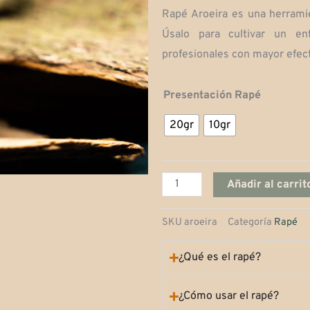
Rapé Aroeira es una herramie
Úsalo para cultivar un en
profesionales con mayor efect
Aroeira
Presentación Rapé
cantidad
20gr
10gr
Añadir al carrit
SKU
aroeira
Categoría
Rapé
¿Qué es el rapé?
¿Cómo usar el rapé?