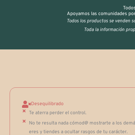
Todos
Apoyamos las comunidades por l
Todos los productos se venden so
Toda la información propo
Desequilibrado
Te aterra perder el control.
No te resulta nada cómod@ mostrarte a los dem
eres y tiendes a ocultar rasgos de tu carácter.