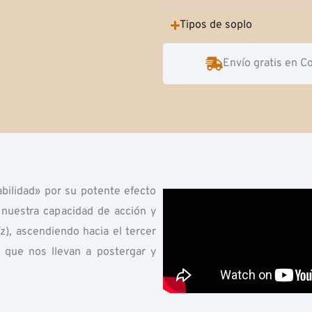
Tipos de soplo
Envío gratis en C
bilidad» por su potente efecto
 nuestra capacidad de acción y
z), ascendiendo hacia el tercer
 que nos llevan a postergar y