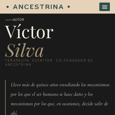
Ir
al
contenido
AUTOR
Víctor
Silva
TERAPEUTA · ESCRITOR · CO-FUNDADOR DE
ANCESTRINA
Llevo más de quince años estudiando los mecanismos
por los que el ser humano se hace daño y los
mecanismos por los que, en ocasiones, decide salir de
ahí.