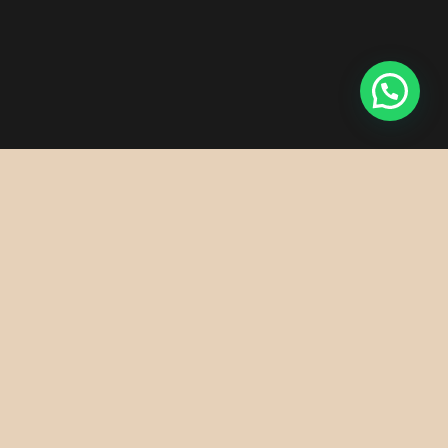
SOBRE EL MARCELA
No llegué a la terapia desde la teoría. Llegué desde la
necesidad de entender por qué, aun teniendo una vida que
funcionaba, algo dentro no terminaba de encajar.
Estudié Administración y Finanzas en Los Andes, hice una
maestría en Negocios Internacionales en Westminster, trabajé