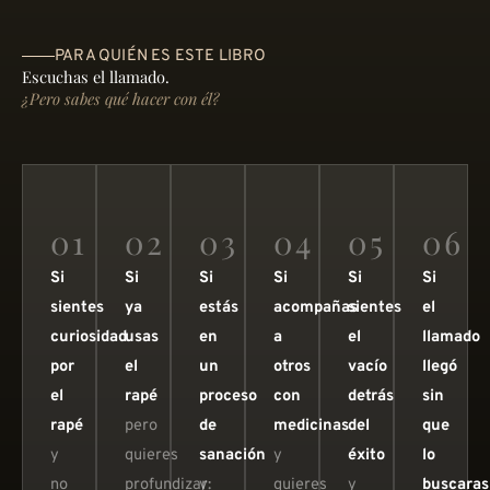
PARA QUIÉN ES ESTE LIBRO
Escuchas el llamado.
¿Pero sabes qué hacer con él?
01
02
03
04
05
06
Si
Si
Si
Si
Si
Si
sientes
ya
estás
acompañas
sientes
el
curiosidad
usas
en
a
el
llamado
por
el
un
otros
vacío
llegó
el
rapé
proceso
con
detrás
sin
rapé
pero
de
medicinas
del
que
y
quieres
sanación
y
éxito
lo
no
profundizar:
y
quieres
y
buscaras