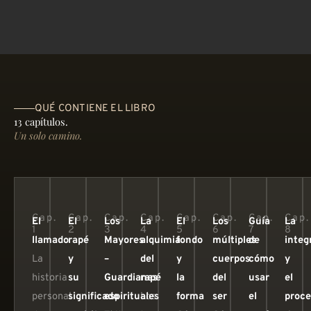
QUÉ CONTIENE EL LIBRO
13 capítulos.
Un solo camino.
Cap.
Cap.
Cap.
Cap.
Cap.
Cap.
Cap.
Cap.
El
El
Los
La
El
Los
Guía
La
1
2
3
4
5
6
7
8
llamado
rapé
Mayores
alquimia
fondo
múltiples
de
integ
La
y
–
del
y
cuerpos
cómo
y
historia
su
Guardianes
rapé
la
del
usar
el
personal
significado
espirituales
Los
forma
ser
el
proce