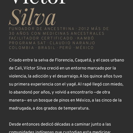
Silva
FUNDADOR DE ANCESTRINA · 2012 MÁS DE
30 AÑOS CON MEDICINAS ANCESTRALES
FACILITADOR CERTIFICADO · KAMBÓ
PROGRAMA SAT · CLAUDIO NARANJO
COLOMBIA · BRASIL · PERÚ · MÉXICO
Criado entre la selva de Florencia, Caquetá, y el caos urbano
de Cali, Víctor Silva creció en un entorno marcado por la
violencia, la adicción y el desarraigo. A los quince años tuvo
su primera experiencia con el yagé. Al rapé llegó con miedo,
lo abandonó por años, y volvió a encontrarlo —de otra
manera— en un bosque de pinos en México, a las cinco de la
madrugada, a dos grados de temperatura.
Desde entonces dedicó décadas a caminar junto a las
comunidades indígenas que custodian esta medicina: