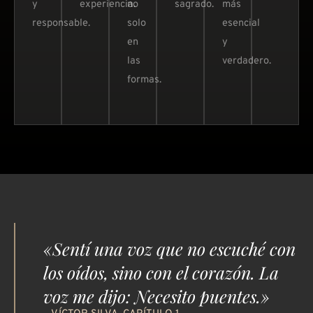
y
experiencia.
no
sagrado.
más
responsable.
solo
esencial
en
y
las
verdadero.
formas.
«Sentí una voz que no escuché con
los oídos, sino con el corazón. La
voz me dijo: Necesito puentes.»