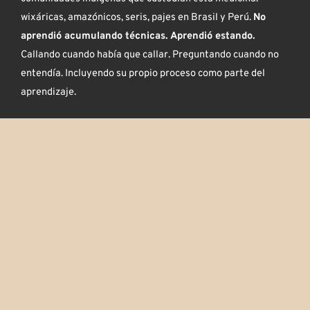
wixáricas, amazónicos, seris, pajes en Brasil y Perú.
No
aprendió acumulando técnicas. Aprendió estando.
Callando cuando había que callar. Preguntando cuando no
entendía. Incluyendo su propio proceso como parte del
aprendizaje.
En 2012 fundó Ancestrina en Bogotá, el primer espacio en
Colombia dedicado exclusivamente al acompañamiento con
rapé. Hoy Ancestrina envía medicina a todo el mundo y
acompaña a cada persona que la recibe, porque entregar la
medicina sin sostener el proceso no es, para Víctor, hacer el
trabajo.