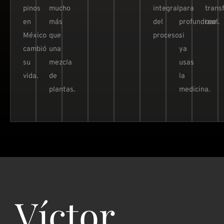
pinos
mucho
integral
para
trans
en
más
del
profundizar
real.
México
que
proceso.
si
cambió
una
ya
su
mezcla
usas
vida.
de
la
plantas.
medicina.
Víctor