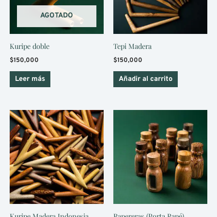
AGOTADO
Kuripe doble
Tepi Madera
$
150,000
$
150,000
Leer más
Añadir al carrito
Kuripe Madera Indonesia
Rapereras (Porta Rapé)