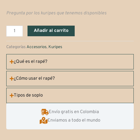
Pregunta por los kuripes que tenemos disponibles
Kuripes
Añadir al carrito
Tallados
a
Categorías
Accesorios
,
Kuripes
Mano
¿Qué es el rapé?
cantidad
¿Cómo usar el rapé?
Tipos de soplo
Envío gratis en Colombia
Enviamos a todo el mundo