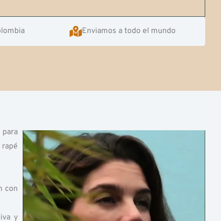
olombia
Enviamos a todo el mundo
Play
 para
 rapé
Vide
n con
iva y