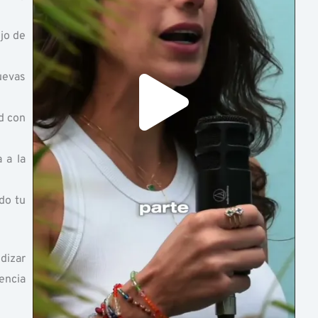
ujo de
uevas
d con
 a la
do tu
dizar
encia