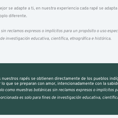
jor se adapte a ti, en nuestra experiencia cada rapé se adapta a
oplo diferente.
in reclamos expresos o implícitos para un propósito o uso especí
e investigación educativa, científica, etnográfica e histórica.
 nuestros rapés se obtienen directamente de los pueblos indí
o que se preparan con amor, intencionadamente con la sabidu
lo como muestras botánicas sin reclamos expresos o implícitos pa
rcionada es solo para fines de investigación educativa, científica