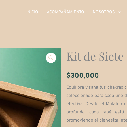
INICIO
ACOMPAÑAMIENTO
NOSOTROS
Kit de Siet
$
300,000
Equilibra y sana tus chakras 
seleccionado para cada uno d
efectiva. Desde el Mulateiro
profunda, cada rapé está 
promoviendo el bienestar integ