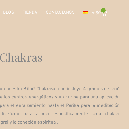
0
Carrito
BLOG
TIENDA
CONTÁCTANOS
$
0
e Chakras
con nuestro Kit «7 Chakras», que incluye 4 gramos de rapé
e los centros energéticos y un kuripe para una aplicación
 para el enraizamiento hasta el Parika para la meditación
diseñado para alinear específicamente cada chakra,
ral y la conexión espiritual.