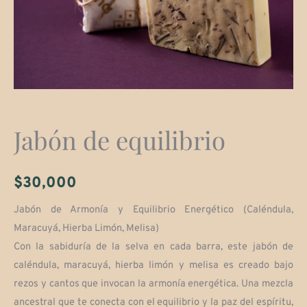
Jabón de equilibrio
$
30,000
Jabón de Armonía y Equilibrio Energético (Caléndula,
Maracuyá, Hierba Limón, Melisa)
Con la sabiduría de la selva en cada barra, este jabón de
caléndula, maracuyá, hierba limón y melisa es creado bajo
rezos y cantos que invocan la armonía energética. Una mezcla
ancestral que te conecta con el equilibrio y la paz del espíritu,