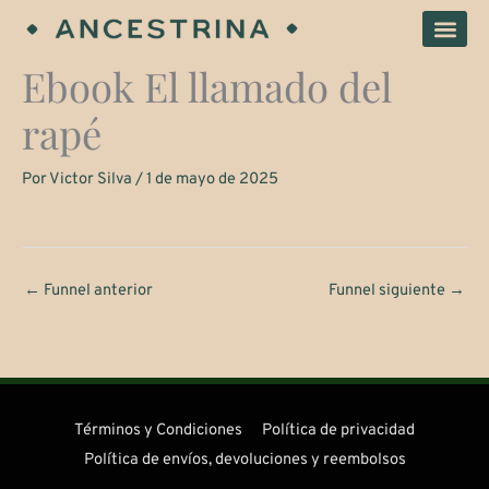
Ir
al
Ebook El llamado del
contenido
rapé
Por
Victor Silva
/
1 de mayo de 2025
←
Funnel anterior
Funnel siguiente
→
Términos y Condiciones
Política de privacidad
Política de envíos, devoluciones y reembolsos