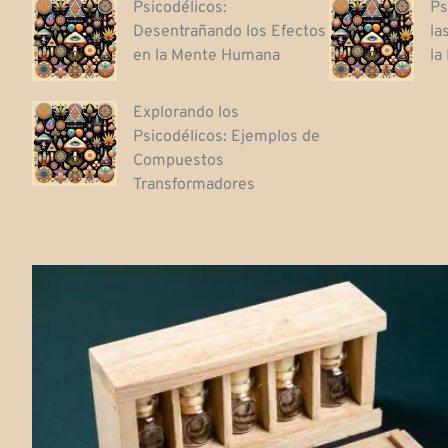
Psicodélicos:
Ps
Desentrañando los Efectos
la
en la Mente Humana
la
Explorando los
Psicodélicos: Ejemplos de
Compuestos
Transformadores