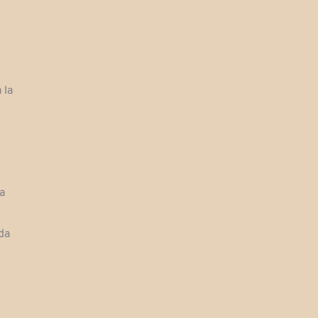
 la
a
da