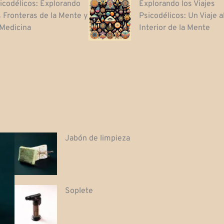
icodélicos: Explorando
Explorando los Viajes
s Fronteras de la Mente y
Psicodélicos: Un Viaje a
 Medicina
Interior de la Mente
Jabón de limpieza
Soplete