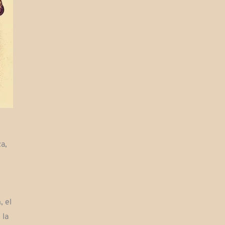
a,
, el
 la