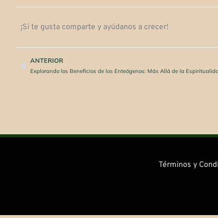
¡Si te gusta comparte y ayúdanos a crecer!
ANTERIOR
Ant
Explorando los Beneficios de los Enteógenos: Más Allá de la Espiritualid
Términos y Cond