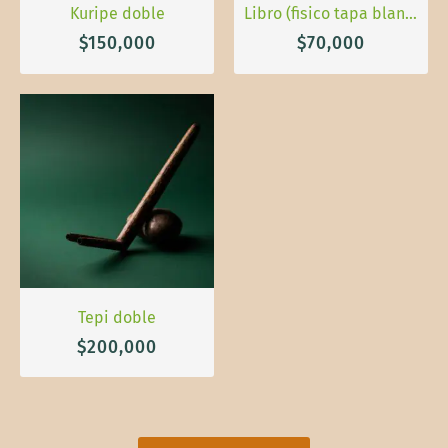
Kuripe doble
Libro (fisico tapa blanda): El llamado del Rapé
$
150,000
$
70,000
Tepi doble
$
200,000