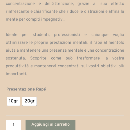
da
concentrazione e dell’attenzione, grazie al suo effetto
rinfrescante e chiarificante che riduce le distrazioni e affina la
$100,000
mente per compiti impegnativi.
a
Ideale per studenti, professionisti e chiunque voglia
$160,000
ottimizzare le proprie prestazioni mentali, il rapé al mentolo
aiuta a mantenere una presenza mentale e una concentrazione
sostenuta. Scoprite come può trasformare la vostra
produttività e mantenervi concentrati sui vostri obiettivi più
importanti.
Mentolo
Presentazione Rapé
quantità
10gr
20gr
Aggiungi al carrello