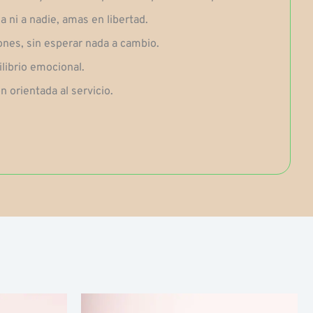
 ni a nadie, amas en libertad.
nes, sin esperar nada a cambio.
ilibrio emocional.
 orientada al servicio.
Fascia
Fascia
uesto
Questo
di
di