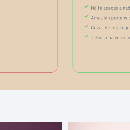
No te apegas a nada
Amas sin pretensio
Gozas de total equ
Tienes una vocación
Fascia
Questo
Q
di