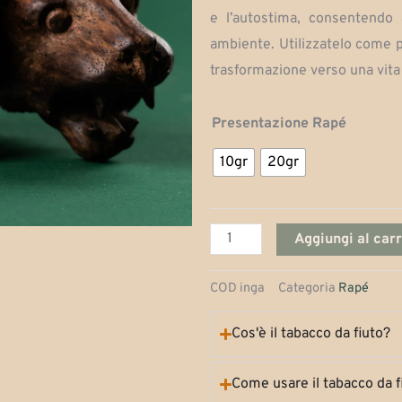
e l’autostima, consentendo 
ambiente. Utilizzatelo come p
trasformazione verso una vita 
Inga
Presentazione Rapé
quantità
10gr
20gr
Aggiungi al carr
COD
inga
Categoria
Rapé
Cos'è il tabacco da fiuto?
Come usare il tabacco da f