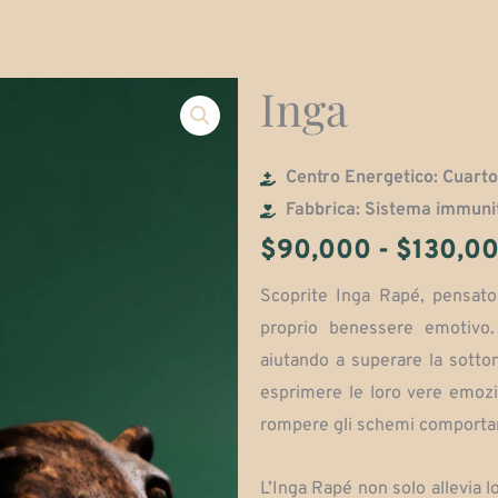
Inga
Centro Energetico: Cuart
Fabbrica: Sistema immuni
$
90,000
-
$
130,0
Scoprite Inga Rapé, pensato 
proprio benessere emotivo.
aiutando a superare la sotto
esprimere le loro vere emozio
rompere gli schemi comportamen
L’Inga Rapé non solo allevia l