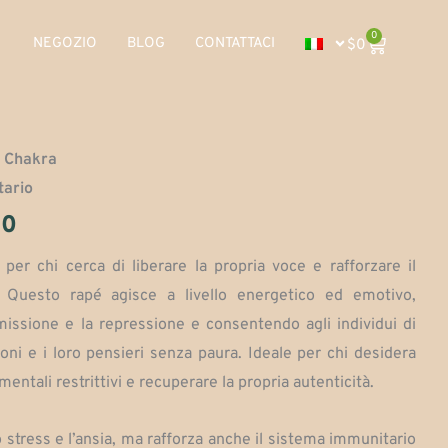
0
Carrito
NEGOZIO
BLOG
CONTATTACI
$
0
o Chakra
tario
Fascia
00
di
per chi cerca di liberare la propria voce e rafforzare il
 Questo rapé agisce a livello energetico ed emotivo,
prezzo:
missione e la repressione e consentendo agli individui di
da
ni e i loro pensieri senza paura. Ideale per chi desidera
tali restrittivi e recuperare la propria autenticità.
$90,000
o stress e l’ansia, ma rafforza anche il sistema immunitario
a