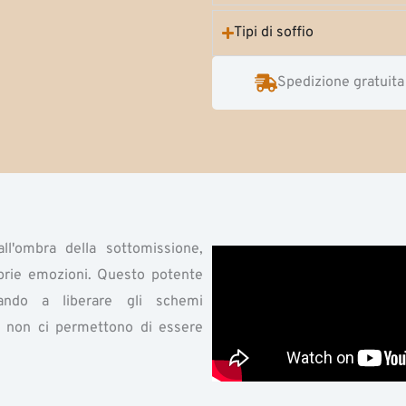
Tipi di soffio
Spedizione gratuita
l'ombra della sottomissione,
oprie emozioni. Questo potente
ando a liberare gli schemi
e non ci permettono di essere