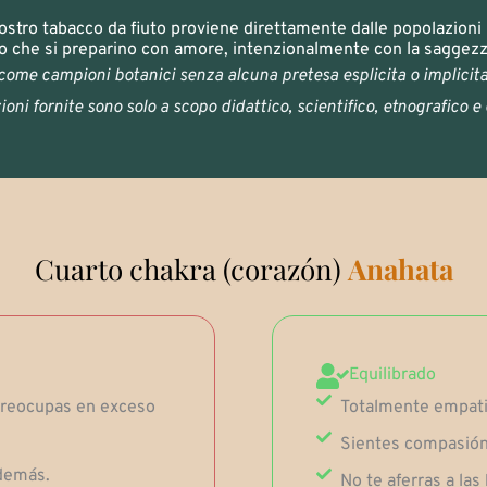
nostro tabacco da fiuto proviene direttamente dalle popolazioni
che si preparino con amore, intenzionalmente con la saggezza 
 come campioni botanici senza alcuna pretesa esplicita o implicit
oni fornite sono solo a scopo didattico, scientifico, etnografico e 
Cuarto chakra (corazón)
Anahata
Equilibrado
preocupas en exceso
Totalmente empat
Sientes compasión 
 demás.
No te aferras a la