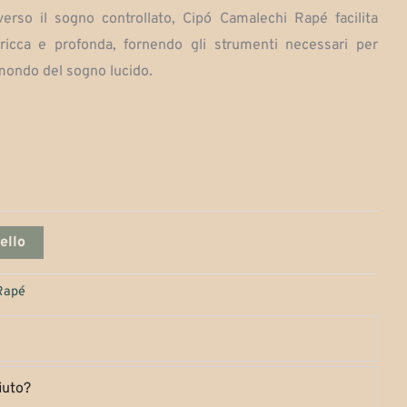
averso il sogno controllato, Cipó Camalechi Rapé facilita
$130,000
ricca e profonda, fornendo gli strumenti necessari per
 mondo del sogno lucido.
ello
Rapé
iuto?