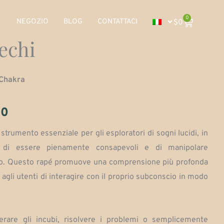
0
Carrito
NEGOZIO
BLOG
CONTATTACI
$
0
echi
 Chakra
Fascia
00
di
trumento essenziale per gli esploratori di sogni lucidi, in
tà di essere pienamente consapevoli e di manipolare
prezzo:
ico. Questo rapé promuove una comprensione più profonda
da
 agli utenti di interagire con il proprio subconscio in modo
$90,000
erare gli incubi, risolvere i problemi o semplicemente
a