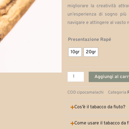
migliorare la creatività attr
un’esperienza di sogno più 
navigare e attingere al vasto
Cipó
Presentazione Rapé
Camalechi
10gr
20gr
quantità
Aggiungi al carr
COD
cipocamalachi
Categoria
Cos'è il tabacco da fiuto?
Come usare il tabacco da f