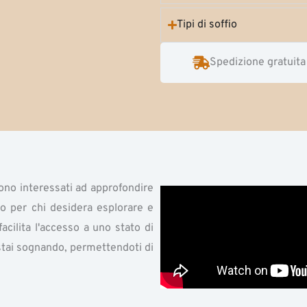
Tipi di soffio
Spedizione gratuita
ono interessati ad approfondire
o per chi desidera esplorare e
cilita l'accesso a uno stato di
tai sognando, permettendoti di