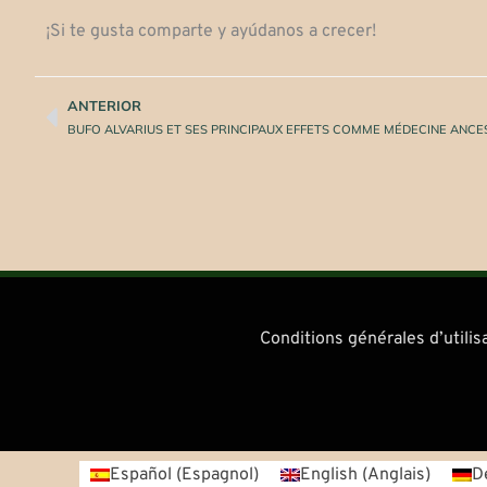
¡Si te gusta comparte y ayúdanos a crecer!
ANTERIOR
Précédent
Conditions générales d’utilis
Español
(
Espagnol
)
English
(
Anglais
)
D