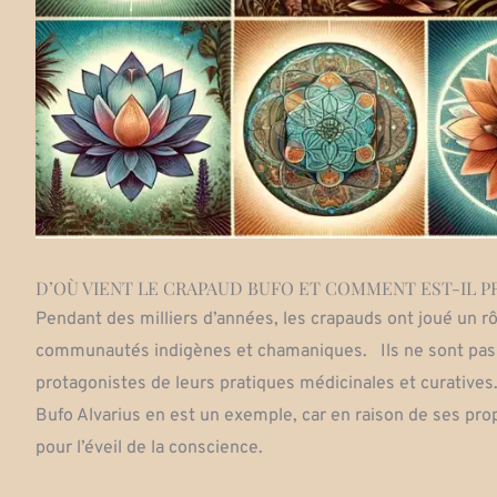
D’OÙ VIENT LE CRAPAUD BUFO ET COMMENT EST-IL P
Pendant des milliers d’années, les crapauds ont joué un rô
communautés indigènes et chamaniques.
Ils ne sont pa
protagonistes de leurs pratiques médicinales et curatives. 
Bufo Alvarius en est un exemple, car en raison de ses prop
pour l’éveil de la conscience.