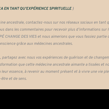
CA EN TANT QU’EXPÉRIENCE SPIRITUELLE
)
cine ancestrale, contactez-nous sur nos réseaux sociaux en tant 
us dans les commentaires pour recevoir plus d’informations sur l
APÉ CHANGE DES VIES
et nous aimerions que vous fassiez partie 
onscience grâce aux médecines ancestrales.
urs, partagez avec nous vos expériences de guérison et de change
sformation que cette médecine ancestrale aimante a tissées et n
leur essence, à revenir au moment présent et à vivre une vie ple
-être et de sens.