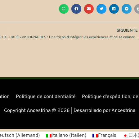
SIGUIENTE
BUFO ALVARIUS ET SES PRINCIPAUX EFFETS COMME MÉDECINE ANCESTRALE
RAPÉS VISIONNAIRES : Une façon d’intégrer les expériences et de se connecter au Tout
ation
Politique de confidentialité
Politique d’expédition, 
Copyright Ancestrina © 2026 | Desarrollado por Ancestrina
eutsch
(
Allemand
)
Italiano
(
Italien
)
Français
日本