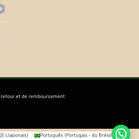
Suivant
de retour et de remboursement
語
(
Japonais
)
Português
(
Portugais - du Brésil
)