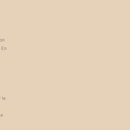
son
. En
 le
ce