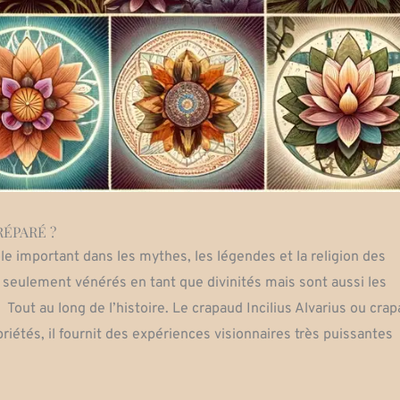
RÉPARÉ ?
le important dans les mythes, les légendes et la religion des
s seulement vénérés en tant que divinités mais sont aussi les
Tout au long de l’histoire. Le crapaud Incilius Alvarius ou cra
riétés, il fournit des expériences visionnaires très puissantes