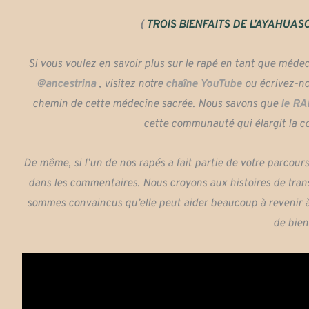
(
TROIS BIENFAITS DE L’AYAHUAS
Si vous voulez en savoir plus sur le rapé en tant que méde
@ancestrina
, visitez notre
chaîne YouTube
ou écrivez-no
chemin de cette médecine sacrée. Nous savons que
le R
cette communauté qui élargit la c
De même, si l’un de nos rapés a fait partie de votre parco
dans les commentaires. Nous croyons aux histoires de tran
sommes convaincus qu’elle peut aider beaucoup à revenir à 
de bien