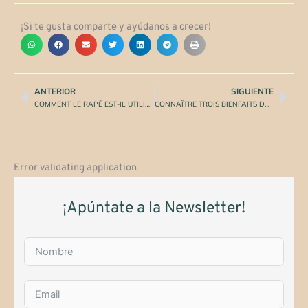
¡Si te gusta comparte y ayúdanos a crecer!
ANTERIOR
SIGUIENTE
Précédent
Sui
COMMENT LE RAPÉ EST-IL UTILISÉ ?
CONNAÎTRE TROIS BIENFAITS DU RAPÉ COMME MÉDECINE ANCESTRALE
Error validating application
¡Apúntate a la Newsletter!