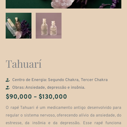
Tahuarí
Centro de Energia: Segundo Chakra, Tercer Chakra
Obras: Ansiedade, depressão e insônia.
Faixa
$
90,000
–
$
130,000
de
O rapé Tahuari é um medicamento antigo desenvolvido para
regular o sistema nervoso, oferecendo alívio da ansiedade, do
preço:
estresse, da insônia e da depressão. Esse rapé funciona