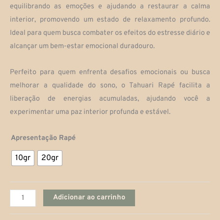
$90,000
equilibrando as emoções e ajudando a restaurar a calma
interior, promovendo um estado de relaxamento profundo.
através
Ideal para quem busca combater os efeitos do estresse diário e
$130,000
alcançar um bem-estar emocional duradouro.
Perfeito para quem enfrenta desafios emocionais ou busca
melhorar a qualidade do sono, o Tahuari Rapé facilita a
liberação de energias acumuladas, ajudando você a
experimentar uma paz interior profunda e estável.
Tahuarí
Apresentação Rapé
quantidade
10gr
20gr
Adicionar ao carrinho