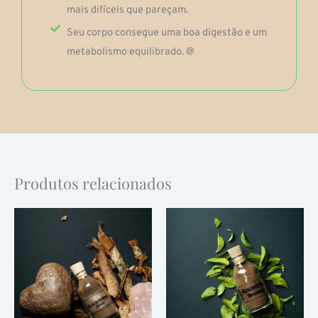
mais difíceis que pareçam.
Seu corpo consegue uma boa digestão e um
metabolismo equilibrado. @
Produtos relacionados
Faixa
Faixa
Este
Este
de
de
produto
produto
preço:
preço:
$90,000
$100,000
tem
tem
através
através
várias
$130,000
várias
$160,000
variantes.
variantes.
As
As