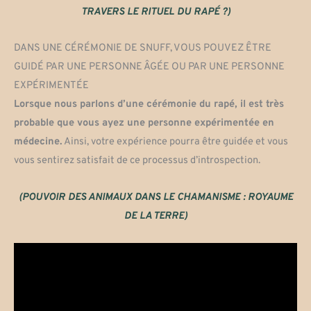
TRAVERS LE RITUEL DU RAPÉ ?)
DANS UNE CÉRÉMONIE DE SNUFF, VOUS POUVEZ ÊTRE
GUIDÉ PAR UNE PERSONNE ÂGÉE OU PAR UNE PERSONNE
EXPÉRIMENTÉE
Lorsque nous parlons d’une cérémonie du rapé, il est très
probable que vous ayez une personne expérimentée en
médecine.
Ainsi, votre expérience pourra être guidée et vous
vous sentirez satisfait de ce processus d’introspection.
(POUVOIR DES ANIMAUX DANS LE CHAMANISME : ROYAUME
DE LA TERRE)