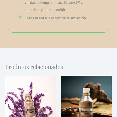
verdad, siempre estas dispuest@ a
escuchar y sabes recibir.
Estas atent@ a la voz de tu intuición.
Produtos relacionados
Faixa
Faixa
Este
Este
de
de
produto
produto
preço:
preço:
$80,000
$90,000
tem
tem
através
através
várias
$110,000
várias
$130,000
variantes.
variantes.
As
As