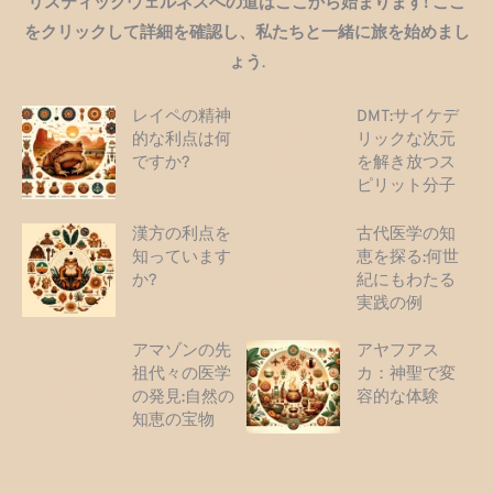
リスティックウェルネスへの道はここから始まります! ここ
をクリックして詳細を確認し、私たちと一緒に旅を始めまし
ょう
.
レイペの精神
DMT:サイケデ
的な利点は何
リックな次元
ですか?
を解き放つス
ピリット分子
漢方の利点を
古代医学の知
知っています
恵を探る:何世
か?
紀にもわたる
実践の例
アマゾンの先
アヤフアス
祖代々の医学
カ：神聖で変
の発見:自然の
容的な体験
知恵の宝物