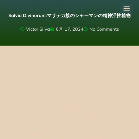
内
容
Salvia Divinorum:マサテカ族のシャーマンの精神活性植物
を
ス
Victor Silva
6月 17, 2024
No Comments
キ
ッ
プ