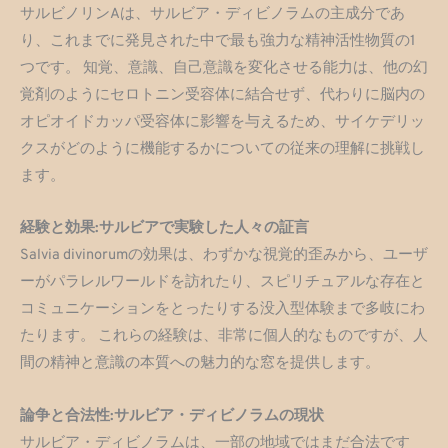
サルビノリンAは、サルビア・ディビノラムの主成分であ
り、これまでに発見された中で最も強力な精神活性物質の1
つです。 知覚、意識、自己意識を変化させる能力は、他の幻
覚剤のようにセロトニン受容体に結合せず、代わりに脳内の
オピオイドカッパ受容体に影響を与えるため、サイケデリッ
クスがどのように機能するかについての従来の理解に挑戦し
ます。
経験と効果:サルビアで実験した人々の証言
Salvia divinorumの効果は、わずかな視覚的歪みから、ユーザ
ーがパラレルワールドを訪れたり、スピリチュアルな存在と
コミュニケーションをとったりする没入型体験まで多岐にわ
たります。 これらの経験は、非常に個人的なものですが、人
間の精神と意識の本質への魅力的な窓を提供します。
論争と合法性:サルビア・ディビノラムの現状
サルビア・ディビノラムは、一部の地域ではまだ合法です