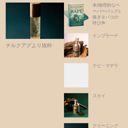
本(物理的なペ
ーパーバック):
嗅ぎタバコの
呼び声
インブラーナ
チルクアグより抜粋
テピ・マデラ
スカイ
クリーニング