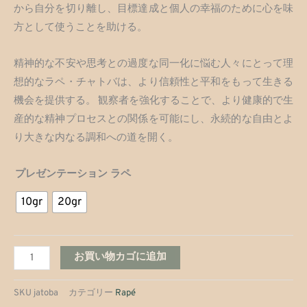
$90,000
から自分を切り離し、目標達成と個人の幸福のために心を味
方として使うことを助ける。
–
$130,000
精神的な不安や思考との過度な同一化に悩む人々にとって理
想的なラペ・チャトバは、より信頼性と平和をもって生きる
機会を提供する。 観察者を強化することで、より健康的で生
産的な精神プロセスとの関係を可能にし、永続的な自由とよ
り大きな内なる調和への道を開く。
ジ
プレゼンテーション ラペ
ャ
10gr
20gr
ト
バ
個
お買い物カゴに追加
SKU
jatoba
カテゴリー
Rapé