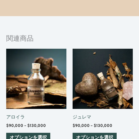
関連商品
価
価
こ
こ
格
格
の
の
帯:
帯:
$90,000
$90,000
商
商
–
–
$130,000
品
$130,000
品
に
に
は
は
複
複
数
数
アロイラ
ジュレマ
の
の
$
90,000
–
$
130,000
$
90,000
–
$
130,000
バ
バ
リ
リ
オプションを選択
オプションを選択