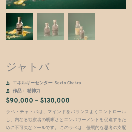
ジャトバ
エネルギーセンター: Sexto Chakra
作品： 精神力
価
$
90,000
–
$
130,000
格
ラペ・チャトバは、マインドをバランスよくコントロール
し、内なる観察者の明晰さとエンパワーメントを促進するた
帯:
めに不可欠なツールです。 このラペは、侵襲的な思考の支配