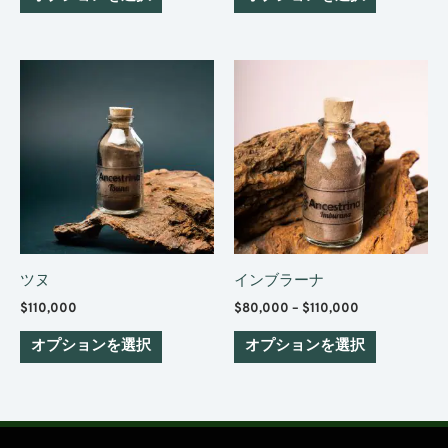
エ
エ
ー
ー
価
こ
こ
シ
シ
格
の
の
ョ
ョ
帯:
$80,000
商
商
ン
ン
–
品
$110,000
品
が
が
に
に
あ
あ
は
は
り
り
複
複
ま
ま
数
数
す。
す。
ツヌ
インブラーナ
の
の
オ
オ
$
110,000
$
80,000
–
$
110,000
バ
バ
プ
プ
リ
リ
シ
シ
オプションを選択
オプションを選択
エ
エ
ョ
ョ
ー
ー
ン
ン
シ
シ
は
は