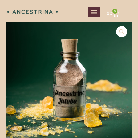
内
0
容
Carrito
$
0
を
ス
キ
ッ
プ