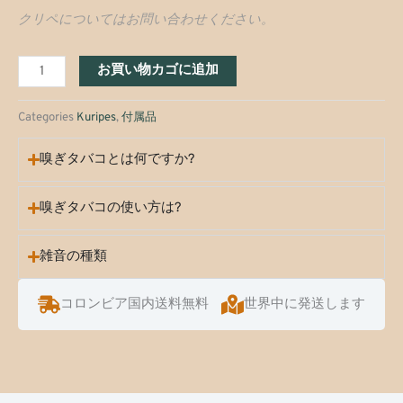
クリペについてはお問い合わせください。
手
お買い物カゴに追加
彫
り
Categories
Kuripes
,
付属品
の
嗅ぎタバコとは何ですか?
ク
リ
嗅ぎタバコの使い方は?
ペ
個
雑音の種類
コロンビア国内送料無料
世界中に発送します