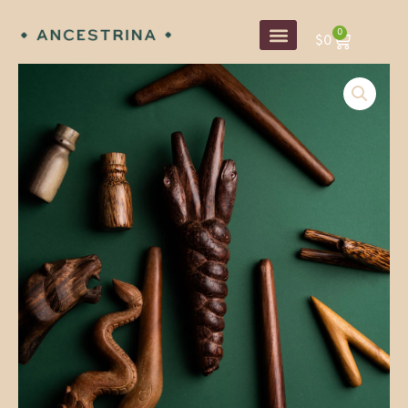
内
0
容
Cart
$
0
を
ス
キ
ッ
プ