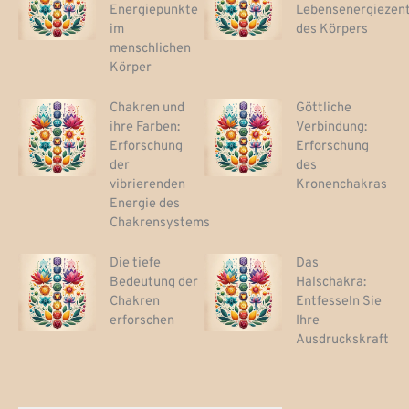
Energiepunkte
Lebensenergiezen
im
des Körpers
menschlichen
Körper
Chakren und
Göttliche
ihre Farben:
Verbindung:
Erforschung
Erforschung
der
des
vibrierenden
Kronenchakras
Energie des
Chakrensystems
Die tiefe
Das
Bedeutung der
Halschakra:
Chakren
Entfesseln Sie
erforschen
Ihre
Ausdruckskraft