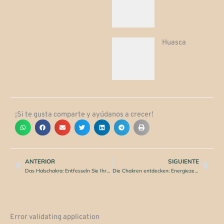
Huasca
¡Si te gusta comparte y ayúdanos a crecer!
ANTERIOR
SIGUIENTE
Zurück
Näc
Das Halschakra: Entfesseln Sie Ihre Ausdruckskraft
Die Chakren entdecken: Energiezentren im menschlichen Körper
Error validating application